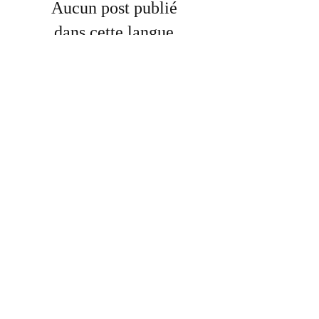
Aucun post publié
dans cette langue
actuellement
Dès que de nouveaux posts seront
publiés, vous les verrez ici.
Archive
Aucun post pour le moment.
Search By Tags
Pas encore de mots-clés.
Follow Us